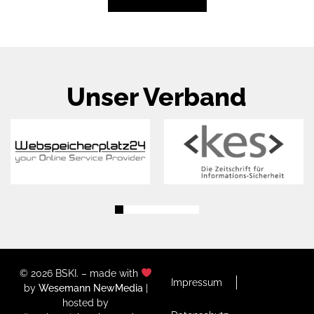
Unser Verband
© 2026 BSKI. – made with
Impressum
by
Wesemann NewMedia
|
hosted by