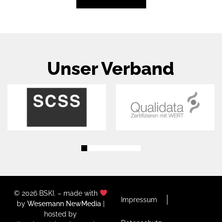
Unser Verband
© 2026 BSKI. – made with
Impressum
by
Wesemann NewMedia
|
hosted by