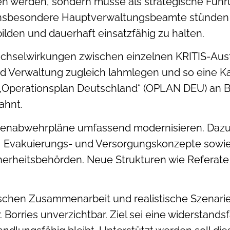
en werden, sondern müsse als strategische Füh
Insbesondere Hauptverwaltungsbeamte stünden i
lden und dauerhaft einsatzfähig zu halten.
chselwirkungen zwischen einzelnen KRITIS-Ausfä
Verwaltung zugleich lahmlegen und so eine Kas
Operationsplan Deutschland“ (OPLAN DEU) an Bed
ahnt.
enabwehrpläne umfassend modernisieren. Dazu
orge, Evakuierungs- und Versorgungskonzepte so
rheitsbehörden. Neue Strukturen wie Referate f
ischen Zusammenarbeit und realistische Szenari
. Borries unverzichtbar. Ziel sei eine widerstands