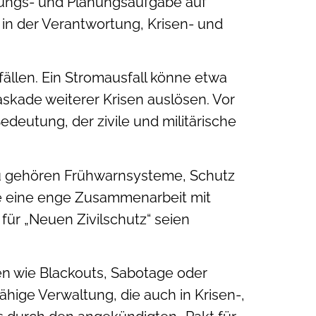
rungs- und Planungsaufgabe auf
n der Verantwortung, Krisen- und
llen. Ein Stromausfall könne etwa
kade weiterer Krisen auslösen. Vor
eutung, der zivile und militärische
 gehören Frühwarnsysteme, Schutz
wie eine enge Zusammenarbeit mit
ür „Neuen Zivilschutz“ seien
en wie Blackouts, Sabotage oder
fähige Verwaltung, die auch in Krisen-,