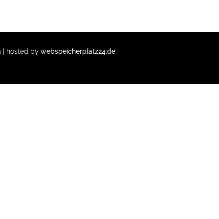
a
| hosted by
webspeicherplatz24.de