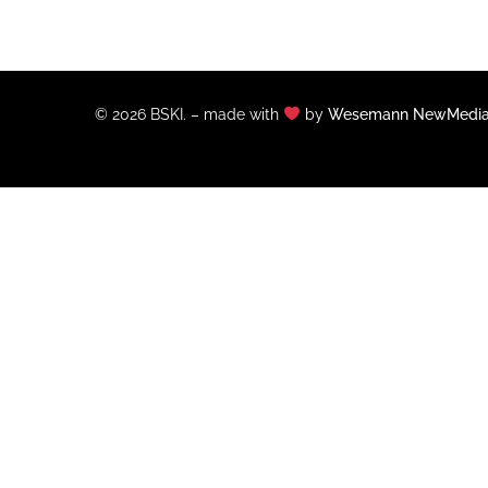
© 2026 BSKI. – made with
by
Wesemann NewMedi