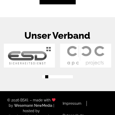
Unser Verband
© 2026 BSKI. – made with
Impressum
by
Wesemann NewMedia
|
hosted by