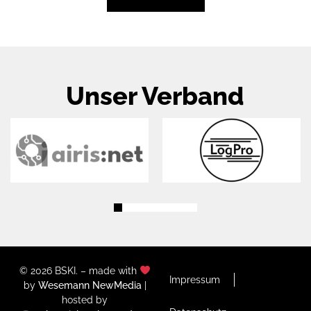
Unser Verband
© 2026 BSKI. – made with
Impressum
by
Wesemann NewMedia
|
hosted by